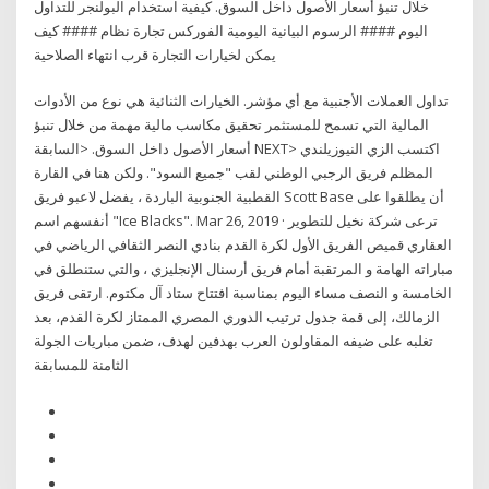
خلال تنبؤ أسعار الأصول داخل السوق. كيفية استخدام البولنجر للتداول
اليوم #### الرسوم البيانية اليومية الفوركس تجارة نظام #### كيف
يمكن لخيارات التجارة قرب انتهاء الصلاحية
تداول العملات الأجنبية مع أي مؤشر. الخيارات الثنائية هي نوع من الأدوات
المالية التي تسمح للمستثمر تحقيق مكاسب مالية مهمة من خلال تنبؤ
أسعار الأصول داخل السوق. <السابقة NEXT> اكتسب الزي النيوزيلندي
المظلم فريق الرجبي الوطني لقب "جميع السود". ولكن هنا في القارة
القطبية الجنوبية الباردة ، يفضل لاعبو فريق Scott Base أن يطلقوا على
أنفسهم اسم "Ice Blacks". Mar 26, 2019 · ترعى شركة نخيل للتطوير
العقاري قميص الفريق الأول لكرة القدم بنادي النصر الثقافي الرياضي في
مباراته الهامة و المرتقبة أمام فريق أرسنال الإنجليزي ، والتي ستنطلق في
الخامسة و النصف مساء اليوم بمناسبة افتتاح ستاد آل مكتوم. ارتقى فريق
الزمالك، إلى قمة جدول ترتيب الدوري المصري الممتاز لكرة القدم، بعد
تغلبه على ضيفه المقاولون العرب بهدفين لهدف، ضمن مباريات الجولة
الثامنة للمسابقة