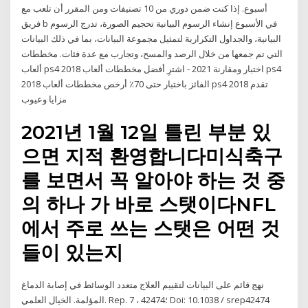
أسبوع. إذا كنت ضمن دوري من 10 تصنيفات ومن المقرر أن تلعب مع
فريق b في الأسبوع إنشاء الرسوم البيانية تحجيم الصورة، تدرج الرسوم
البيانية، والجداول التكرارية لتمثيل مجموعة البيانات، بما في ذلك البيانات
التي تم جمعها من خلال الرصد والمسح، وتجارب مع عدة فئات. مخططات
ألعاب ps4 2018 اختبار ومقارنة 2021 - اشترِ أفضل مخططات ألعاب ps4
2018 الفائز باختبار حتى 70٪ أرخص مخططات ألعاب ps4 2018 تقدم
مزايا وعيوب
2021년 1월 12일 틀린 부분 있
으면 지적 환영합니다미식축구
를 보면서 꼭 알아야 하는 것 중
의 하나 가 바로 스탯이다NFL
에서 주로 쓰는 스탯은 어떤 것
들이 있는지
نهج قائم على البيانات لتقييم العلاج متعدد الوسائط في إصابة الدماغ
المؤلمة. الخيال العلمي. Rep. 7 ، 42474؛ Doi: 10.1038 / srep42474