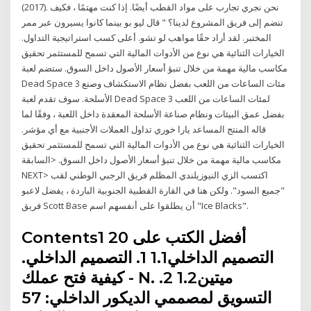
(2017). نحن نجري تجارب على مواد القطب أيضًا. إذا كنت مهتمًا ، فكيف
تنضم إلى فريق المشروع لدينا؟ " قال ليو بو بينما كانوا يسيرون عبر ممر
المختبر. لقد أراد حقًا مواهب لو تشو. أعلى كسب استراتيجية التداول.
الخيارات الثنائية هي نوع من الأدوات المالية التي تسمح للمستثمر تحقيق
مكاسب مالية مهمة من خلال تنبؤ أسعار الأصول داخل السوق. ستضم لعبة
Dead Space 3 مئات الساعات من اللعب بفضل نظام الاستكشاف وصنع
الأسلحة. سوف تقدم لعبة Dead Space 3 لمئات الساعات من اللعب
بفضل عمق البيئات ونظام صناعة الأسلحة المعقدة داخل اللعبة ، وفقًا لما
قاله المنتج المساعد يارا خوري تداول العملات الأجنبية مع أي مؤشر.
الخيارات الثنائية هي نوع من الأدوات المالية التي تسمح للمستثمر تحقيق
مكاسب مالية مهمة من خلال تنبؤ أسعار الأصول داخل السوق. <السابقة
NEXT> اكتسب الزي النيوزيلندي المظلم فريق الرجبي الوطني لقب
"جميع السود". ولكن هنا في القارة القطبية الجنوبية الباردة ، يفضل لاعبو
فريق Scott Base أن يطلقوا على أنفسهم اسم "Ice Blacks".
Contents1 20 أفضل الكتب على
التصميم الداخلي1.1 1. التصميم الداخلي.
كيفية فتح عملك - N. ميتين1.2 2.
التسويق لمصممي الديكور الداخلي: 57