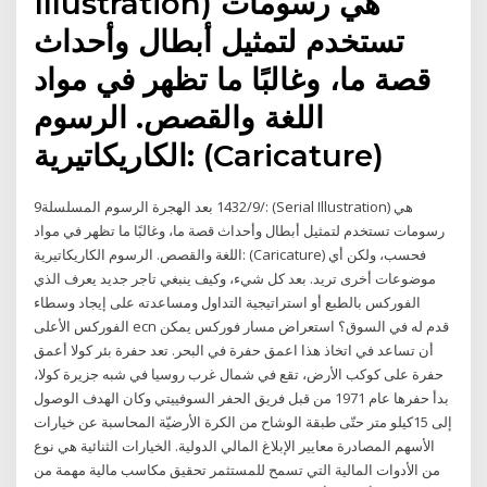
Illustration) هي رسومات
تستخدم لتمثيل أبطال وأحداث
قصة ما، وغالبًا ما تظهر في مواد
اللغة والقصص. الرسوم
الكاريكاتيرية: (Caricature)
9‏‏/9‏‏/1432 بعد الهجرة الرسوم المسلسلة: (Serial Illustration) هي
رسومات تستخدم لتمثيل أبطال وأحداث قصة ما، وغالبًا ما تظهر في مواد
اللغة والقصص. الرسوم الكاريكاتيرية: (Caricature) فحسب، ولكن أي
موضوعات أخرى تريد. بعد كل شيء، وكيف ينبغي تاجر جديد يعرف الذي
الفوركس بالطبع أو استراتيجية التداول ومساعدته على إيجاد وسطاء
الفوركس الأعلى ecn قدم له في السوق؟ استعراض مسار فوركس يمكن
أن تساعد في اتخاذ هذا اعمق حفرة في البحر. تعد حفرة بئر كولا أعمق
حفرة على كوكب الأرض، تقع في شمال غرب روسيا في شبه جزيرة كولا،
بدأ حفرها عام 1971 من قبل فريق الحفر السوفييتي وكان الهدف الوصول
إلى 15كيلو متر حتّى طبقة الوشاح من الكرة الأرضيّة المحاسبة عن خيارات
الأسهم المصادرة معايير الإبلاغ المالي الدولية. الخيارات الثنائية هي نوع
من الأدوات المالية التي تسمح للمستثمر تحقيق مكاسب مالية مهمة من