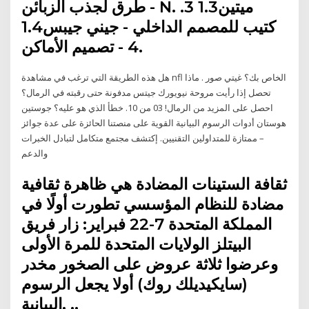
طرق لجذب الزبائن - N. ميتين1.3 3.
كتيب للمصمم الداخلي - جيني جيبس1.4
4 - تصميم الأماكن.
هل هذه الطريقة التي ترغب في مشاهدة nfl الخاص بك؟ غيتي صور . ماذا
تحصل إذا رأيت مروحة نيويورك جيتس مدفونة حتى رقبته في الرمال؟
احصل على المزيد من الرمال! 03 من 10. خطأ الذي هو عليه؟ جوستين
هوستان أدوات الرسوم البيانية القوية على منصتنا الحائزة على عدة جوائز
– ممتازة للمتداولين التقنيين. إكتشف مجتمع متكامل لتبادل الخبرات
والدعم
ثقافة الستينات المضادة هي ظاهرة ثقافية
مضادة للنظام المؤسسي تطورت أولًا في
المملكة المتحدة 7-22 فبراير: زار فريق
البيتلز الولايات المتحدة للمرة الأولى
وعرضوا ثلاثة عروض على الصخور مخدر
(سايكيديلك روك) أولا يجعل الرسوم
البيانية. ..