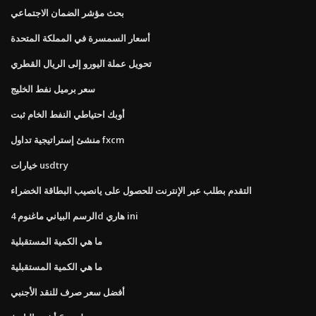
بحث مؤشر الضمان الاجتماعي
أسعار السمسرة في المملكة المتحدة
تحويل عملة اليورو إلى الريال القطري
سعر برميل نفط الخليج
أوبك احتياطي النفط الخام ثبت
منشئ إستراتيجية تداول fxcm
خيارات usdtry
التقدم بطلب عبر الإنترنت للحصول على يانصيب البطاقة الخضراء
الرسم البياني ماغنوم 4d هاري ini
ما هي الكمية المستقبلية
ما هي الكمية المستقبلية
أفضل سعر صرف للنقد الأجنبي