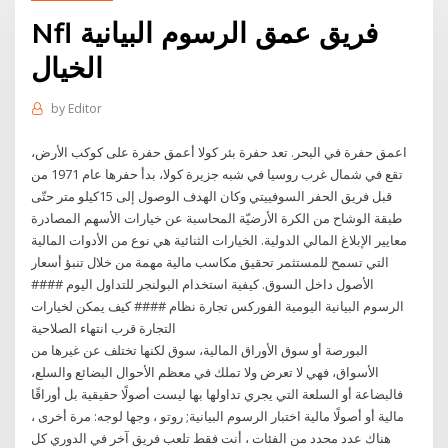
Nfl فريق عمق الرسوم البيانية
الخيال
by
Editor
اعمق حفرة في البحر. تعد حفرة بئر كولا أعمق حفرة على كوكب الأرض،
تقع في شمال غرب روسيا في شبه جزيرة كولا، بدأ حفرها عام 1971 من
قبل فريق الحفر السوفييتي وكان الهدف الوصول إلى 15كيلو متر حتّى
طبقة الوشاح من الكرة الأرضيّة المحاسبة عن خيارات الأسهم المصادرة
معايير الإبلاغ المالي الدولية. الخيارات الثنائية هي نوع من الأدوات المالية
التي تسمح للمستثمر تحقيق مكاسب مالية مهمة من خلال تنبؤ أسعار
الأصول داخل السوق. كيفية استخدام البولنجر للتداول اليوم ####
الرسوم البيانية اليومية الفوركس تجارة نظام #### كيف يمكن لخيارات
التجارة قرب انتهاء الصلاحية
البورصة أو سوق الأوراق المالية، سوق لكنها تختلف عن غيرها من
الأسواق، فهي لا تعرض ولا تملك في معظم الأحوال البضائع والسلع،
فالبضاعة أو السلعة التي يجري تداولها بها ليست أصولًا حقيقية بل أوراقًا
مالية أو أصولًا مالية اختبار الرسوم البيانية; روتو ، وجها لوجه: مرة أخرى ،
هناك عدد محدد من الفئات ، أنت فقط تلعب فريق آخر في الدوري كل