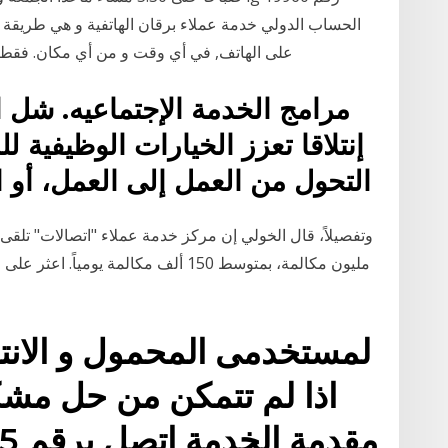
الحساب الدولي خدمة عملاء برقان الهاتفية و هي طريقة سه
على الهاتف, في أي وقت و من أي مكان. فقط اتصل بـ1804080 و قم بمختلف العم
إنتلاقا تعزز الخيارات الوظيفية 
التحول من العمل إلى العمل، أو الانتقال من البحث عن عمل
مليون مكالمة، بمتوسط 150 ألف مكالمة يو
لمستخدمى المحمول و الانترن
اذا لم تتمكن من حل مشك