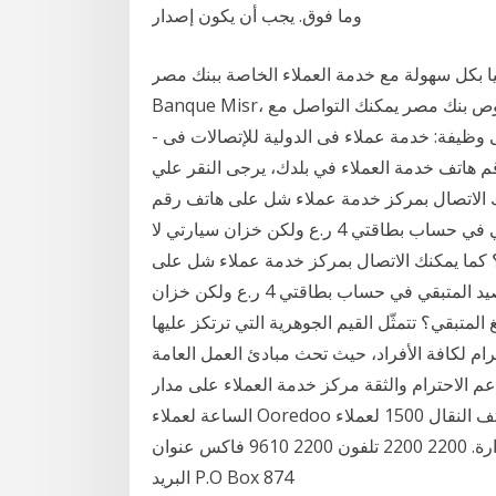
وما فوق. يجب أن يكون إصدار
 بكل سهولة مع خدمة العملاء الخاصة ببنك مصر
Banque Misr، اذا كان لديك استفسار او شكوي او تود معرفة أي شئ بخصوص بنك مصر يمكنك التواصل مع
ى وظيفة: خدمة عملاء فى الدولية للإتصالات فى -
6 ديسمبر 2020 للعثور علي رقم هاتف خدمة العملاء في بلدك، يرجى النقر علي
نك الاتصال بمركز خدمة عملاء شل على هاتف رقم
24570333 وطلب تغيير بياناتك. إذا كان الرصيد المتبقي في حساب بطاقتي 4 ر.ع ولكن خزان سيارتي لا
ر المبلغ المتبقي؟ كما يمكنك الاتصال بمركز خدمة عملاء شل على
هاتف رقم 24570333 وطلب تغيير بياناتك. إذا كان الرصيد المتبقي في حساب بطاقتي 4 ر.ع ولكن خزان
يمة 3 ر.ع، ما مصير المبلغ المتبقي؟ تتمثّل القيم الجوهرية التي ترتكز عليها
ترام لكافة الأفراد، حيث تحث مبادئ العمل العامة
عم الاحترام والثقة مركز خدمة العملاء على مدار
الساعة لعملاء Ooredoo للهاتف النقال 1500 لعملاء Ooredoo للهاتف النقال أثناء التجوال (+968) 9501
1500 من أي رقم آخر (+968) 9501 1500 مكاتب الإدارة. 2200 2200 تلفون 2200 9610 فاكس عنوان
البريد P.O Box 874