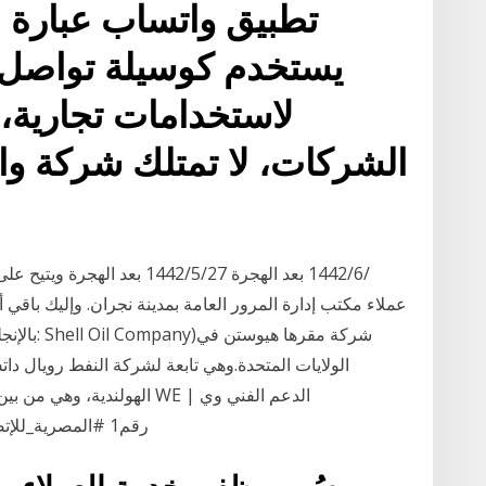
تطبيق واتساب عبارة 
يستخدم كوسيلة تواصل ا
لاستخدامات تجارية،
الشركات، لا تمتلك شركة و
عملاء مكتب إدارة المرور العامة بمدينة نجران. وإليك باقي 
الولايات المتحدة.وهي تابعة لشركة النفط رويال دا
الهولندية، وهي من بين أكبر
https://is.gd/FGGvkM #رقم1 #المصرية_للإتصالات, #شركة_جوال