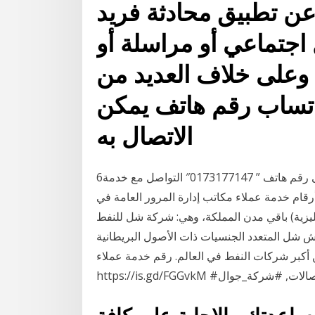
عن تطبيق محادثة فريد
جتماعي أو مراسلة أو
 وعلى خلاف العديد من
اتساب رقم هاتف يمكن
الاتصال به
6‏‏/6‏‏/1442 بعد الهجرة 27‏‏/5‏‏/1442 بعد الهجرة ويتيح على رقم هاتف ” 0173177147″ التواصل مع خدمة
أرقام خدمة عملاء مكاتب إدارة المرور العامة في
باقي مدن المملكة، وهي: شركة شل للنفط (بالإنجليزية: Shell Oil Company)‏ شركة مقرها هيوستن في
تش شل المتعدد الجنسيات ذات الأصول البريطانية
 شركات النفط في العالم. رقم خدمة عملاء WE | الدعم الفني وي