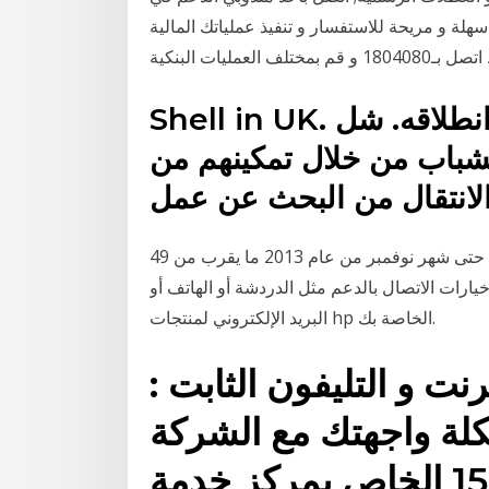
لة و مريحة للاستفسار و تنفيذ عملياتك المالية
ليات البنكية
Shell in UK. مرامج الخدمة الإجتماعيه. شل انطلاقه. شل
للشباب من خلال تمكينهم من
وتفصيلاً، قال الخولي إن مركز خدمة عملاء "اتصالات" تلقى حتى شهر نوفمبر من عام 2013 ما يقرب من 49
مياً. اعثر على خيارات الاتصال بالدعم مثل الدردشة أو الهاتف أو
البريد الإلكتروني لمنتجات hp الخاصة بك.
ت و التليفون الثابت :
لة واجهتك مع الشركة
مقدمة الخدمة اتصل برقم 155 الخاص بمركز خدمة