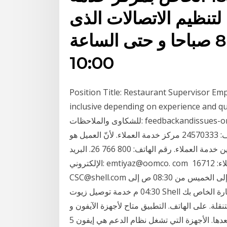
 لتنظيم الاتصالات الذى
يعمل من الساعة 8:00 صباحا و حتى الساعة
10:00
Position Title: Restaurant Supervisor Emp
inclusive depending on experience and qua
للشكاوى والملاحظات: feedbackandissues-om@shell.com. مركز خدمة عملاء بطاقات شل: ساعات
العمل: الأحد إلى الخميس 7:30 صباحًا حتى 5:00 مساءً الهاتف: 24570333 مركز خدمة العملاء. لأنّ العميل هو
محور اهتمامنا، نسعى دوماً إلى تسهيل التواصل بيننا وبين خدمة العملاء. رقم الهاتف: 800 766 26. البريد
الإلكتروني: emtiyaz@oomco. com خدمة عملاء زيوت شل. رقم خدمة العملاء: 16712. SME-Lubricant-
CSC@shell.com فريق خدمة العملاء لدينا متوفر لمساعدتكم من الأحد إلى الخميس من 08:30 ص إلى
04:30 م خدمة توصيل زيوت Shell خدمة فريدة و الأولى من نوعها، الآن يمكنك تغيير زيت السيارة الخاص بك
لة. على الهاتف. التطبيق متاح لأجهزة الآيفون و
الأندرويد. يجب أن يكون إصدار جهاز الآيفون من 9.0 و ما بعدها. الأجهزة التي تشغل نظام الدعم هي إيفون 5