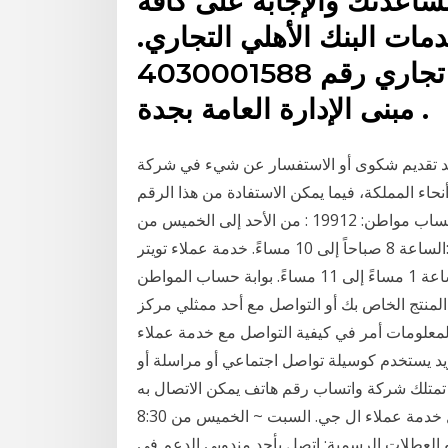
ساعدتك والإجابة على كافة
ات البنك الأهلي التجاري.
هاتف: 8007600000 سجل تجاري رقم 4030001588
مبنى الإدارة العامة بجدة .
 تقديم شكوى أو الاستفسار عن شيء في شركة Naqel، فإنه
اء المملكة، فيما يمكن الاستفادة من هذا الرقم
في تتبع الشحنات، إضافة 26‏‏/5‏‏/1442 بعد الهجرة رقم حساب مواطن: 19912 : من الأحد إلى الخميس من
الساعة 8 صباحاً إلى 10 مساءً. خدمة عملاء تويتر: citizen care: على مدار الساعة باستثناء يومي الجمعة
والسبت من الساعة 1 مساءً إلى 11 مساءً. بوابة حساب المواطن: ca هاتف. 19960. السبت ~ الخميس . من
عملاء إل چي المنتج الخاص بك أو التواصل مع أحد ممثلي مركز
معلومات أمر في كيفية التواصل مع خدمة عملاء
د يستخدم كوسيلة تواصل اجتماعي أو مراسلة أو
 تمتلك شركة واتساب رقم هاتف يمكن الاتصال به
تحدث مع أحد ممثلي إل جي عبر الهاتف. التواصل مع ممثل خدمة عملاء ال جي. السبت ~ الخميس من 8:30
لجمعة و العطلات الرسمية; اتصل بأحد مندوبي الدعم في lg 19960 رقم