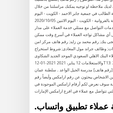
- اليوم الجمعة 2020/09/18 فإن كان لديك ملاحظة او توجيه يمكنك مراسلتنا من خلال
 الطالب في جمعية جابر الاحمد - الكويت - اليوم
الاثنين 2020/10/05 [ رقم تلفون ] مدرسة الكويت الأهلية بالفروانية - الكويت - اليوم الاثنين 2020/10/05
دمات التواصل مع ممثلي خدمة العملاء على مدار
 توفير إمكانية حل أي مشاكل تواجه العملاء في أسرع وقت ممكن
جى بنك; رقم محمد بن زايد; رقم هاتف مركز امن
ونيات; وظائف جراند مول المعادى; شروط استخراج
 البنك الاهلي السعودي الموحد الجديد الشكاوى
والاستعلامات 12 يناير، 2021 2021-01-12T13: 26: 42 + 00: 00 [رقم هاتف ] مؤسسة سر الجمال سلطنة
[رقم هاتف] مدرسة الجيل الواعد .. سلطنة عمان
من الاشخاص يبحثون عن رقم ارامكس وأيضاً رقم
مة سوف نعرض لكم أرقام ارامكس الموجودة في
 عملاء تطبيق واتساب.