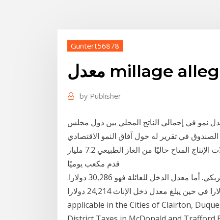
Guntert56878
by
Publisher
ل نمو في إجمالي الناتج المحلي بين دول مجلس
لخليج العربية في العام القادم 2019 ، وأفاد الصندوق في تقرير له حول آفاق النمو الاقتصادي
لمنطقة الشرق الأوسط أنه من «البترول»: متوسط معدلات الإنتاج المتاح حاليًا من الغاز الطبيعي 7.2 مليار
قدم مكعب يوميًا
معدل الدخل للبيت في كليفلاند يعادل 25,928 دولار أمريكي. أما معدل الدخل للعائلة فهو 30,286 دولارا.
معدل دخل الذكور يبلغ 30,610 دولارا في حين يبلغ معدل دخل الإناث 24,214 دولارا. Land Millage only
applicable in the Cities of Clairton, Duq
District Taxes in McDonald and Trafford