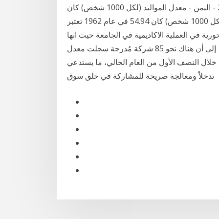
المواليد (لكل 1000 شخص) كان 57.64 في عام 1961 2 - اليمن - معدل المواليد (لكل 1000 شخص) كان
55.14 في عام 1979 3 - جزر الملديف - معدل المواليد (لكل 1000 شخص) كان 54.94 في عام 1962 تعتبر
ية في العملية الاكاديمية في الجامعة حيث انها
تخدم اللبنة الأساسية التي من اجلها وأشارت المصادر، إلى أن هناك نحو 85 شركة مُدرجة سجلت معدل
 الأسهم خلال النصف الأول من العام الحالي، ما يستدعي
تدخلاً ومعالجة صريحة للمشاركة في خلق سوق