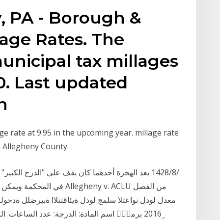
, PA - Borough &
age Rates. The
municipal tax millages
20. Last updated
ch
age rate at 9.95 in the upcoming year. millage rate
n Allegheny County.
في المحكمة ويمكن رؤيته بسه