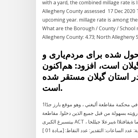
with a yard, the combined millage rate is 
Allegheny County assessed 17 Dec 2020 The 
upcoming year. millage rate is among the 
What are the Borough / County / School m
Allegheny County: 4.73; North Allegheny S
محول شده برای مردم‌یاری و
لان است، افزود: هم‌اکنون
ان در استان گیلان مستقر شده
است.
1‏‏/8‏‏/1428 بعد الهجرة أحدهما كان يقف على "الدرج الكبير" في محكمة مقاطعة أليغني ، وهو موقع بارز جدًا
ولة من قبل جميع الذين دخلوا. مقاطعة Allegheny v. ACLU من الفصل
بيتسبرغ الكبرى ACT ، معدل لودل نواعتلا سلمج لودل ةيئاقتنلاا ةبيرضلل ةدحولما ةيقافتلاا ةيبرعلا جيللخا