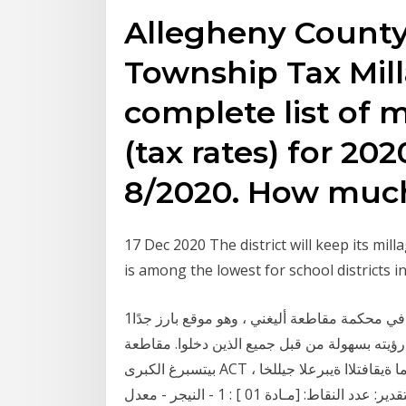
Allegheny County
Township Tax Mill
complete list of 
(tax rates) for 20
8/2020. How mu
17 Dec 2020 The district will keep its mill
is among the lowest for school districts i
1‏‏/8‏‏/1428 بعد الهجرة أحدهما كان يقف على "الدرج الكبير" في محكمة مقاطعة أليغني ، وهو موقع بارز جدًا
ولة من قبل جميع الذين دخلوا. مقاطعة Allegheny v. ACLU من الفصل
بيتسبرغ الكبرى ACT ، معدل لودل نواعتلا سلمج لودل ةيئاقتنلاا ةبيرضلل ةدحولما ةيقافتلاا ةيبرعلا جيللخا
ۣ2016 برمفۭۤ اسم المادة: الدرجة: عدد الساعات: التقدير: عدد النقاط: [مـادة 01 ] : 1 - النيجر - معدل