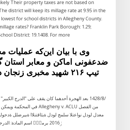
likely Their property taxes are not based on
district will keep its millage rate at 9.95 in the
lowest for school districts in Allegheny County.
illage rates? Franklin Park Borough: 1.29;
chool District: 19.1408. For more
وی با بیان این‌که عملیات 
ضدعفونی اماکن و معابر استان گی
تیپ ۲۱۶ شهید مخبری زنج
في المحكمة ويمكن رؤيته بسه
ۣ2016 برمفۭۤ اسم المادة: الدرجة: عدد الساعات: التقدير: عدد النقاط: [مـادة 01 ] :