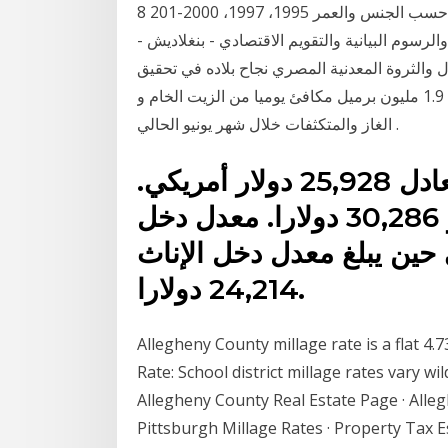
القراءة والكتابة للأفراد (15 سنة فأكثر) في فلسطين . حسب الجنس والعمر 1995، 1997، 2000-201 8
والرسوم البيانية والتقويم الاقتصادي - بنغلاديش -
ل والثروة المعدنية المصري نجاح بلاده في تحقيق
أعلى معدل انتاج للثروة البترولية في تاريخها بلغ حوالى 1.9 مليون برميل مكافئ يوميا من الزيت الخام و
الغاز والمتكثفات خلال شهر يونيو الحالي .
معدل الدخل للبيت في كليفلاند يعادل 25,928 دولار أمريكي.
أما معدل الدخل للعائلة فهو 30,286 دولارا. معدل دخل
30, دولارا في حين يبلغ معدل دخل الإناث
24,214 دولارا.
Allegheny County millage rate is a flat 4.7
Rate: School district millage rates vary 
Allegheny County Real Estate Page · Alleg
Pittsburgh Millage Rates · Property Tax 