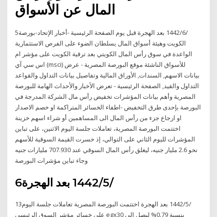
المال عن الأسواق
5‏‏/6‏‏/1442 بعد الهجرة قبل يوم الصفحة الرئيسية -أخبار الإتحاد-بورصة
الكويت وهيئة أسواق المال يسلطان الضوء على الفرص الاستثمارية
الواعدة في سوق رأس المال الكويتي بعد ترقية الكويت على مؤشر ام
اس سي آي (msci) للأسواق الناشئة موقع البورصة المصرية - عرض
بيانات الاسهم, السندات, الأوراق المالية وتفاصيل بيانات التداول والقواعد
التداول والقيد, الصفحة الرئيسية - تعرض الأخبار والأحداث الهامة للبورصة
المصرية وأهم بيانات المؤشرات تخفيض رأس مال الشركة المدرجة في
البورصة بإحدى طرق التخفيض -اطفاء الخسائر المتراكمة او خصم الاصدار
او ارجاع جزء من رأس المال الى المساهمين أو شراء اسهم خزينة
اختتمت البورصة المصرية، تعاملات جلسة اليوم الاثنين، على تباين
المؤشرات لليوم الثاني على التوالي، إذ خسرت القيمة السوقية للأسهم
نحو 2.6 مليار جنيه، ليغلق رأس المال السوقي عند 707.930 مليارات جنيه
وجاء تباين مؤشرات البورصة
6‏‏/5‏‏/1442 بعد الهجرة
13‏‏/5‏‏/1442 بعد الهجرة اختتمت البورصة المصرية تعاملات جلسة اليوم
على خسائر مؤشر السوق الرئيسي egx30 بنسبة 0.79% ليصل إلى