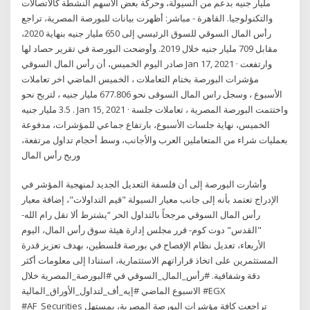
مليار جنيه بدعم من السيولة، وحركة بعض الأسهم النشطة كالاتصالات
والتكنولوجيا. القاهرة - مباشر: أظهرت بيانات للبورصة المصرية، تراجع
رأس المال السوقي للسوق الرئيسي إلى 650 مليار جنيه بنهاية 2020،
مقابل 709 مليار جنيه خلال 2019. وأوضحت البورصة في تقرير حصاد لها
صادر اليوم الخميس، أن رأس المال السوقي Jan 17, 2021 · وارتفعت
مؤشرات البورصة بختام التعاملات ، الخميس الماضي اخر تعاملات
الأسبوع ، وسجل راس المال السوقى نحو 677.806 مليار جنيه ، لتربح نحو
3.5 مليار جنيه . Jan 15, 2021 · واختتمت البورصة المصرية ، تعاملات جلسة
الخميس، نهاية جلسات الأسبوع، بارتفاع جماعي للمؤشرات، مدفوعة
بعمليات شراء من المتعاملين العرب والأجانب، وسط أحجام تداول مرتفعة،
وربح رأس المال
وأشارت البورصة إلى أن فلسفة التعديل الجديد لمنهجية المؤشر في
الإدراج تعتمد بأنه إلى جانب معيار السيولة "قيم التداولات"، إضافة معيار
رأس المال السوقي مرجحاً بالتداول الحر “يشترط ألا تقل رام الله-
"القدس" دوت كوم- قرر مجلس إدارة هيئة سوق رأس المال، اليوم
الأربعاء، تعديل نظام الإفصاح في بورصة فلسطين، بهدف تعزيز قدرة
المستثمرين على اتخاذ قراراتهم الاستثمارية، استنادا إلى معلومات أكثر
دقة وشفافية. #رأس_المال_السوقي في #البورصة_المصرية خلال
الاسبوع الماضي #إيه_أف_لتداول_الأوراق_المالية #EGX
#AF_Securities تراجعت كافة مؤشرات البورصة المصرية، بمستهل