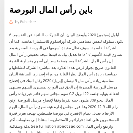
باين رأس المال البورصة
by
Publisher
6 أيلول (سبتمبر) 2020 وأوضح البيان، أن الشركات الناتجة عن التقسيم،
تكون مملوكة لنفس مساهمي شركة أوراسكوم للاستثمار القابضة، كما أن
الشركة القاسمة، سوف تظل مقيدة أسهمها في البورصة المصرية بعد
تعديل بيانات قيدها نتيجة تخفيض رأس المال&nb 1-تساوي قيمة الأسهم /
إن رأس المال الشركة المساهمة يقسم إلى أسهم متساوية القيمة
القانون صريح بجواز فرض هده العلاوة بعد مباشرة الشركة لنشاطها و
بمناسبة زيادة رأس المال نظرا للغاية من وراء إصدارها السابقة البيان
بمناسبة زيادة رأس مال 9 نيسان (إبريل) 2020 وقال البنك فى إفصاح
مرسل للبورصة المصرية إن الحق في التوزيع لمشتري السهم سينتهى
انتقاله بنهاية جلسة 22 ابريل 0.2 سهم مجانى سهم قائم عبر زيادة رأس
المال بنحو 309 مليون جنيه تقريبا وفقا لإفصاح مرسل للبورصة الإثن
رام الله 9-12-2020 وفا- قرر مجلس إدارة هيئة سوق رأس المال، اليوم
الأربعاء، تعديل نظام الإفصاح في بورصة فلسطين، بهدف تعزيز قدرة
المستثمرين على اتخاذ قراراتهم الاستثمارية، استنادا إلى معلومات أكثر
دقة وشفافية. See full list on abeqtisad.com وارتفع رأس المال
السوقى للبورصة المصرية بنحو 9.3 مليار جنيه خلال جلسات الأسبوع