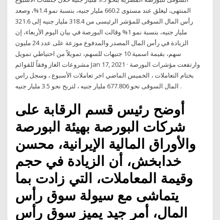
المنتهى، ليغلق عند مستوى 660.2 مليار جنيه، بنسبة نمو 1.4%، وصعد
رأس المال السوقى للمؤشر الرئيسى من 318.4 مليار جنيه إلى 321.6
مليار جنيه، بنسبة نمو 1% وقالت البورصة في بيان اليوم الأربعاء، إن
الزيادة في رأس المال المصدر والمدفوع موزعة على عدد 24 مليون
سهم، بقيمة اسمية 10 جنيهات للسهم، تمويلاً من احتياطي تمويل
مشروعات الغاز وفقاً للقوائم Jan 17, 2021 · وارتفعت مؤشرات البورصة
بختام التعاملات ، الخميس الماضي اخر تعاملات الأسبوع ، وسجل راس
المال السوقى نحو 677.806 مليار جنيه ، لتربح نحو 3.5 مليار جنيه .
أوضح رئيس قسم الرقابة على
شركات البورصة بهيئة البورصة
والأوراق المالية الإيرانية، محسن
خدابخش، أن الزيادة في حجم
وقيمة المعاملات، التي زادت بما
يتماشى مع سيولة سوق رأس
المال، أمر جيد يميز سوق رأس