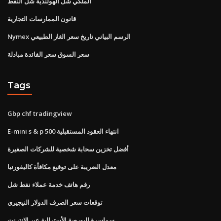
الملكي شل الهولندية شل النفط
قانون الممارسات التجارية
Nymex الرسم البياني تاريخ سعر الغاز الطبيعي
سعر السوق سعر الفائدة مبادلة
Tags
Gbp chf tradingview
E-mini s & p 500 انتهاء العقود المستقبلية
أفضل تخزين سحابة شخصية للشركات الصغيرة
معدل الضريبة على توقيع مكافأة كاليفورنيا
رقم هاتف خدمة عملاء نفط شل
توقعات سعر الصرف الدولار النيجيري
سماسرة البورصة الأسترالية عبر الإنترنت